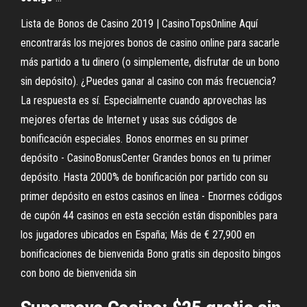
Lista de Bonos de Casino 2019 | CasinoTopsOnline Aquí
encontrarás los mejores bonos de casino online para sacarle
más partido a tu dinero (o simplemente, disfrutar de un bono
sin depósito). ¿Puedes ganar al casino con más frecuencia?
La respuesta es sí. Especialmente cuando aprovechas las
mejores ofertas de Internet y usas sus códigos de
bonificación especiales. Bonos enormes en su primer
depósito - CasinoBonusCenter Grandes bonos en tu primer
depósito. Hasta 2000% de bonificación por partido con su
primer depósito en estos casinos en línea - Enormes códigos
de cupón 44 casinos en esta sección están disponibles para
los jugadores ubicados en España; Más de € 27,900 en
bonificaciones de bienvenida Bono gratis sin deposito bingos
con bono de bienvenida sin