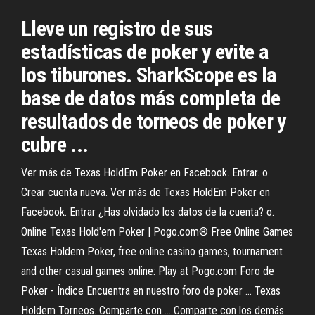
Lleve un registro de sus
estadísticas de poker y evite a
los tiburones. SharkScope es la
base de datos más completa de
resultados de torneos de poker y
cubre ...
Ver más de Texas HoldEm Poker en Facebook. Entrar. o.
Crear cuenta nueva. Ver más de Texas HoldEm Poker en
Facebook. Entrar ¿Has olvidado los datos de la cuenta? o.
Online Texas Hold'em Poker | Pogo.com® Free Online Games
Texas Holdem Poker, free online casino games, tournament
and other casual games online: Play at Pogo.com Foro de
Poker - Índice Encuentra en nuestro foro de poker ... Texas
Holdem Torneos. Comparte con ... Comparte con los demás