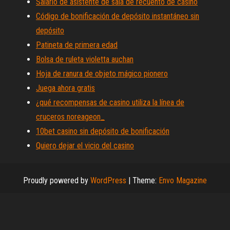
Salario de asistente de sala de recuento de casino
Código de bonificación de depósito instantáneo sin
depósito
Patineta de primera edad
Bolsa de ruleta violetta auchan
Hoja de ranura de objeto mágico pionero
Juega ahora gratis
¿qué recompensas de casino utiliza la línea de
cruceros noreageon_
10bet casino sin depósito de bonificación
Quiero dejar el vicio del casino
Proudly powered by
WordPress
|
Theme:
Envo Magazine