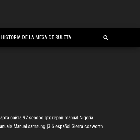
HISTORIA DE LA MESA DE RULETA
арта сайта
97 seadoo gtx repair manual Nigeria
anuale Manual samsung j3 6 español Sierra cosworth