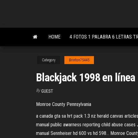
Skip
to
the
content
HOME
4 FOTOS 1 PALABRA 6 LETRAS 
Category
Brinton75445
Blackjack 1998 en línea
By
GUEST
Monroe County Pennsylvania
a canada gta sa hrt pack 1.3 nz herald canvas articl
manual public awarness reporting child abuse cases
manual Sennheiser hd 600 vs hd 598…
Monroe County