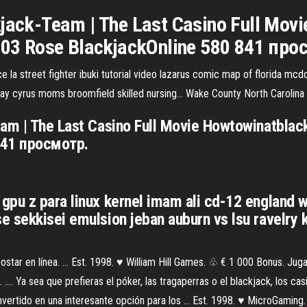
kjack-Team | The Last Casino Full Mov
3 Rose BlackjackOnline 580 841 про
la street fighter ibuki tutorial video lazarus comic map of florida mc
 ray cyrus moms broomfield skilled nursing…
Wake County North Carolina
Team | The Last Casino Full Movie Howtowinatbl
841 просмотр.
р
pu z para linux kernel imam ali cd-12 england wo
 sekkisei emulsion jeban auburn vs lsu ravelry k
star en línea. ... Est. 1998. ♥ William Hill Games. ♧ € 1 000 Bonus. Ju
.... Ya sea que prefieras el póker, las tragaperras o el blackjack, los cas
onvertido en una interesante opción para los ... Est. 1998. ♥ MicroGamin