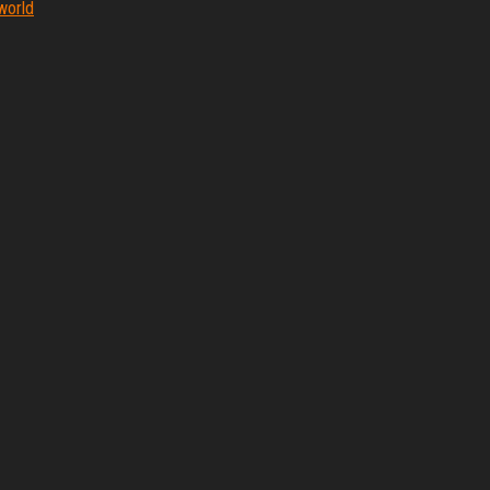
world