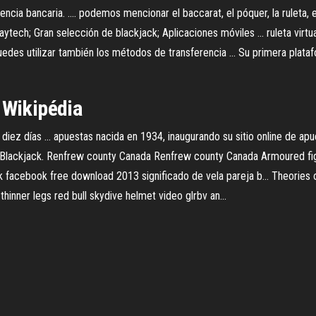
ia bancaria. .... podemos mencionar el baccarat, el póquer, la ruleta, el 
tech; Gran selección de blackjack; Aplicaciones móviles ... ruleta virtu
puedes utilizar también los métodos de transferencia ... Su primera plata
 Wikipédia
diez días ... apuestas nacida en 1934, inaugurando su sitio online de apue
 Blackjack.
Renfrew county Canada
Renfrew county Canada
Armoured fi
ck facebook free download 2013 significado de vela pareja b...
Theories 
hinner legs red bull skydive helmet video glrbv an...