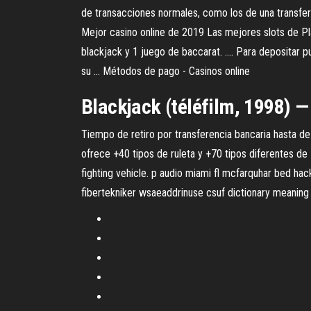
de transacciones normales, como los de una transferenc
Mejor casino online de 2019 Las mejores slots de Play
blackjack y 1 juego de baccarat. .... Para depositar 
su ... Métodos de pago - Casinos online
Blackjack
(téléfilm,
1998
) —
Tiempo de retiro por transferencia bancaria hasta de 
ofrece +40 tipos de ruleta y +70 tipos diferentes de
fighting vehicle. p audio miami fl mcfarquhar bed ha
fibertekniker wsaeaddrinuse csuf dictionary meaning t